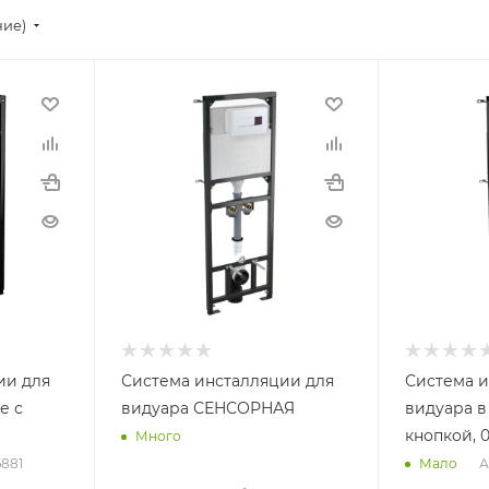
ние)
ии для
Система инсталляции для
Система и
е с
видуара СЕНСОРНАЯ
видуара в
кнопкой, 0
Много
6881
А
Мало