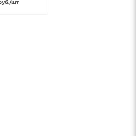
уб.
/шт