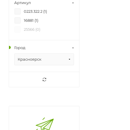
Артикул
0223.322.2 (
1
)
16881 (
1
)
25566 (
0
)
Город
Красноярск