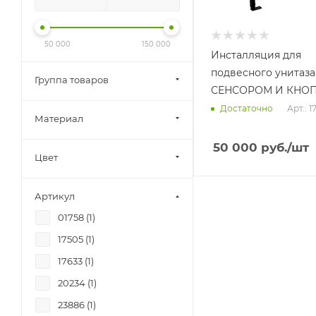
50 000
150 000
Инсталляция для
подвесного унитаза
Группа товаров
СЕНСОРОМ И КНО
Арт.: 1
Достаточно
Материал
50 000
руб.
/шт
Цвет
Артикул
01758 (
1
)
17505 (
1
)
17633 (
1
)
20234 (
1
)
23886 (
1
)