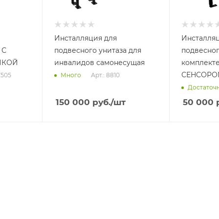
Инсталляция для
Инсталляц
 С
подвесного унитаза для
подвесног
ПКОЙ
инвалидов самонесущая
комплекте
СЕНСОРО
7505
Арт.: 8810
Много
Достаточ
150 000
руб.
/шт
50 000
р