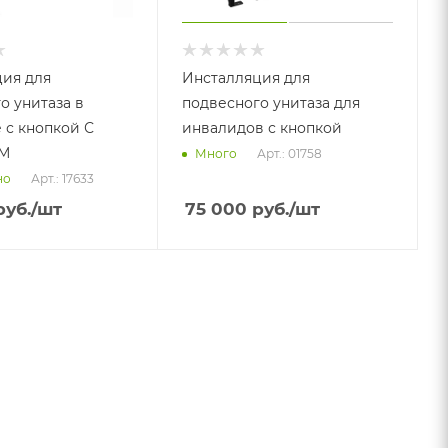
ия для
Инсталляция для
о унитаза в
подвесного унитаза для
 с кнопкой С
инвалидов с кнопкой
М
Арт.: 01758
Много
Арт.: 17633
но
уб.
/шт
75 000
руб.
/шт