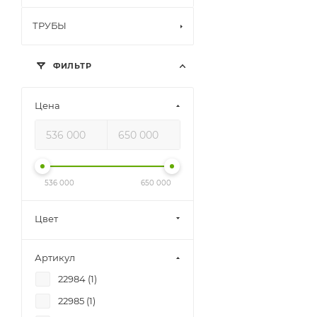
ТРУБЫ
ФИЛЬТР
Цена
536 000
650 000
Цвет
Артикул
22984 (
1
)
22985 (
1
)