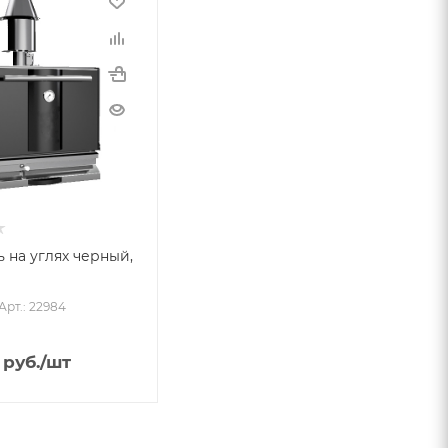
ь на углях черный,
Арт.: 22984
руб.
/шт