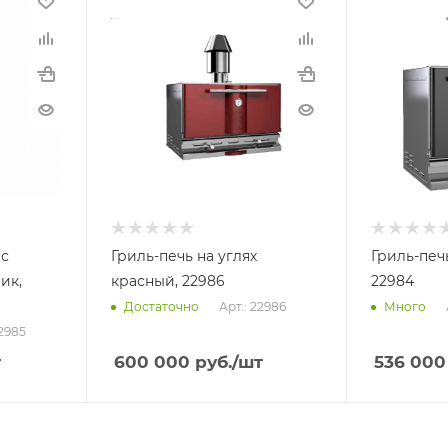
 с
Гриль-печь на углях
Гриль-печ
ик,
красный, 22986
22984
Арт.: 22986
Достаточно
Много
22985
т
600 000
руб.
/шт
536 000