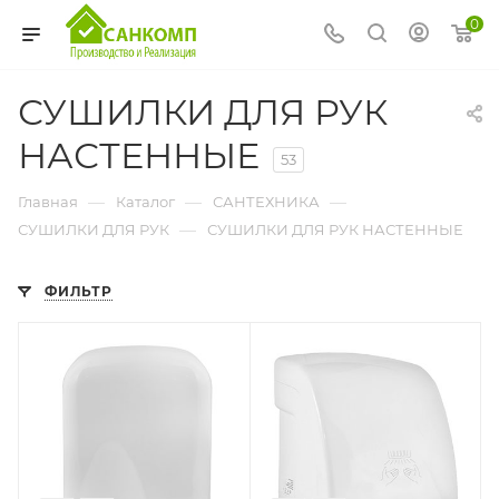
0
СУШИЛКИ ДЛЯ РУК
НАСТЕННЫЕ
53
—
—
—
Главная
Каталог
САНТЕХНИКА
—
СУШИЛКИ ДЛЯ РУК
СУШИЛКИ ДЛЯ РУК НАСТЕННЫЕ
ФИЛЬТР