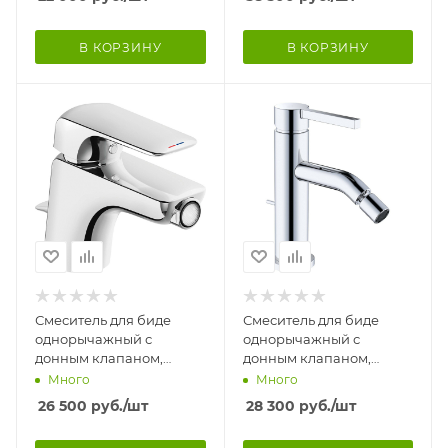
В КОРЗИНУ
В КОРЗИНУ
Смеситель для биде
Смеситель для биде
однорычажный с
однорычажный с
донным клапаном,
донным клапаном,
высота 149 мм 22257
высота 170 мм 22259
Много
Много
26 500
руб.
/шт
28 300
руб.
/шт