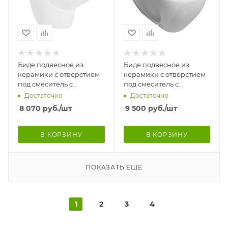
Биде подвесное из
Биде подвесное из
керамики с отверстием
керамики с отверстием
под смеситель с
под смеситель с
переливом (355х523х365),
переливом
Достаточно
Достаточно
19363
(375х552х342), 18517
8 070
руб.
/шт
9 500
руб.
/шт
В КОРЗИНУ
В КОРЗИНУ
ПОКАЗАТЬ ЕЩЕ
1
2
3
4