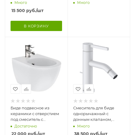
переливом 365х560х400
переливом
Много
Много
мм, 24926
(365х495х325), 24006
15 500
руб.
/шт
В КОРЗИНУ
Биде подвесное из
Смеситель для биде
керамики с отверстием
однорычажный с
под смеситель с
донным клапаном,
переливом
белый матовый, высота
Достаточно
Много
(360х506х190), 23345
170 22258
22 000
руб.
/шт
38 500
руб.
/шт