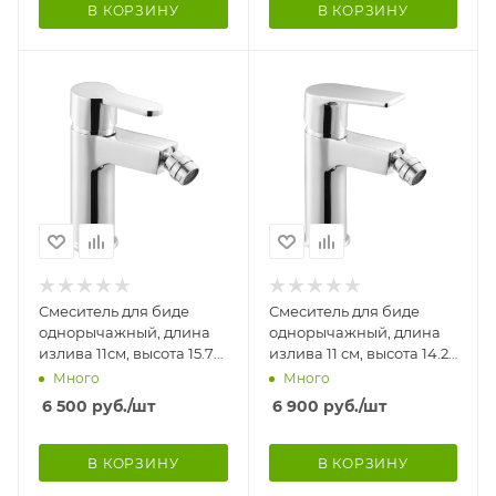
В КОРЗИНУ
В КОРЗИНУ
Смеситель для биде
Смеситель для биде
однорычажный, длина
однорычажный, длина
излива 11см, высота 15.7
излива 11 см, высота 14.2
см, 22180
см, 22177
Много
Много
6 500
руб.
/шт
6 900
руб.
/шт
В КОРЗИНУ
В КОРЗИНУ