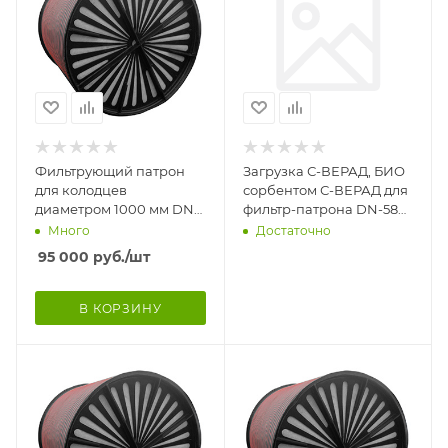
Фильтрующий патрон
Загрузка С-ВЕРАД, БИО
для колодцев
сорбентом С-ВЕРАД для
диаметром 1000 мм DN-
фильтр-патрона DN-580
920 мм, Н-1500мм.
мм, Н-1200 мм, 25316
Много
Достаточно
Патрон комплектуется
95 000
руб.
/шт
полимер
В КОРЗИНУ