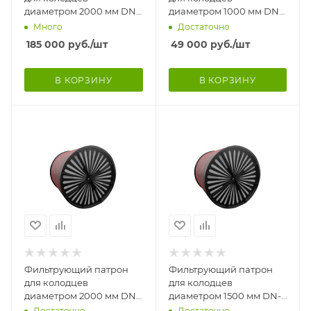
диаметром 2000 мм DN-
диаметром 1000 мм DN-
1920 мм, Н-1200 мм. С
920 мм, Н-600 мм.
Много
Достаточно
переливной трубой
Патрон комплектуется
185 000
руб.
/шт
49 000
руб.
/шт
полимерн
В КОРЗИНУ
В КОРЗИНУ
Фильтрующий патрон
Фильтрующий патрон
для колодцев
для колодцев
диаметром 2000 мм DN-
диаметром 1500 мм DN-
1920 мм, Н-1200 мм.
1420 мм, Н-1800 мм.
Достаточно
Достаточно