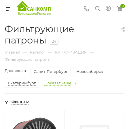
0
Фильтрующие
патроны
24
—
—
—
Главная
Каталог
КАНАЛИЗАЦИЯ
Фильтрующие патроны
Доставка в
Санкт-Петербург
Новосибирск
Екатеринбург
Показать еще
ФИЛЬТР