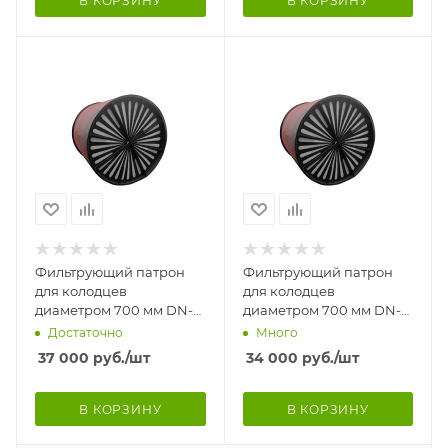
В КОРЗИНУ
В КОРЗИНУ
Фильтрующий патрон
Фильтрующий патрон
для колодцев
для колодцев
диаметром 700 мм DN-
диаметром 700 мм DN-
580 мм, Н-1800 мм.
580 мм, Н-1200 мм.
Достаточно
Много
Патрон комплектуется
Патрон комплектуется
37 000
руб.
/шт
34 000
руб.
/шт
полимерн
полимер
В КОРЗИНУ
В КОРЗИНУ