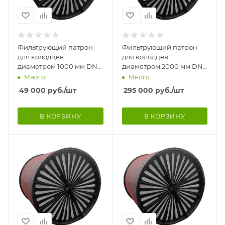
Фильтрующий патрон
Фильтрующий патрон
для колодцев
для колодцев
диаметром 1000 мм DN-
диаметром 2000 мм DN-
920 мм, Н-500 мм.
1920 мм, Н-1800 мм. НА
Много
Много
Патрон комплектуется
НОЖКАХ
49 000
руб.
/шт
295 000
руб.
/шт
полимерн
В КОРЗИНУ
В КОРЗИНУ