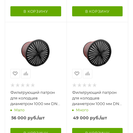
В КОРЗИНУ
В КОРЗИНУ
Фильтрующий патрон
Фильтрующий патрон
для колодцев
для колодцев
диаметром 1000 мм DN-
диаметром 1000 мм DN-
920 мм, Н-1200 мм.
920 мм, Н-900 мм.
Мало
Много
Патрон комплектуется
Патрон комплектуется
56 000
руб.
/шт
49 000
руб.
/шт
полимер
полимерн