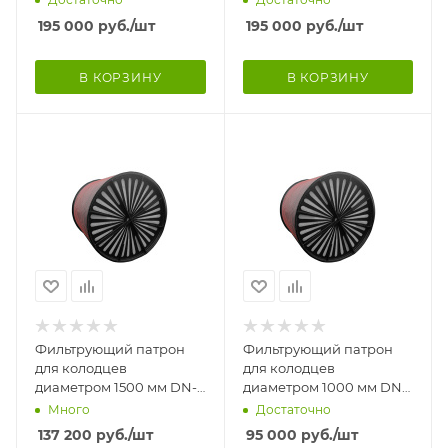
Патрон комплектуется
Патрон комплектуется
195 000
руб.
/шт
195 000
руб.
/шт
полиме
полиме
В КОРЗИНУ
В КОРЗИНУ
Фильтрующий патрон
Фильтрующий патрон
для колодцев
для колодцев
диаметром 1500 мм DN-
диаметром 1000 мм DN-
1420 мм, Н-1200 мм.
920 мм, Н-1800 мм.
Много
Достаточно
Патрон комплектуется
Патрон комплектуется
137 200
руб.
/шт
95 000
руб.
/шт
полиме
полимер