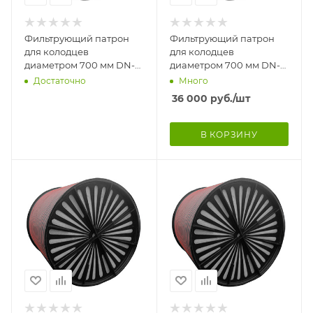
Фильтрующий патрон
Фильтрующий патрон
для колодцев
для колодцев
диаметром 700 мм DN-
диаметром 700 мм DN-
580 мм, Н-1800 мм. НА
580 мм, Н-1200 мм. НА
Достаточно
Много
НОЖКАХ
НОЖКАХ
36 000
руб.
/шт
В КОРЗИНУ