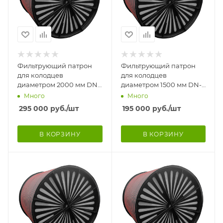
Фильтрующий патрон
Фильтрующий патрон
для колодцев
для колодцев
диаметром 2000 мм DN-
диаметром 1500 мм DN-
1920 мм, Н-1800 мм. с
1420 мм, Н-1500 мм.
Много
Много
переливом
Патрон комплектуется
295 000
руб.
/шт
195 000
руб.
/шт
полиме
В КОРЗИНУ
В КОРЗИНУ