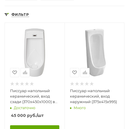
ФИЛЬТР
Писсуар напольный
Писсуар напольный
керамический, вход
керамический, вход
сзади (370х450х1000) в
наружный (375х415х995)
комплекте с СЕНСОРОМ
Достаточно
Много
и сифоном
45 000
руб.
/шт