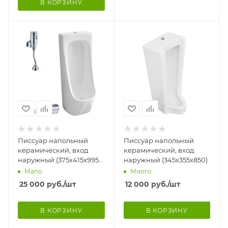
В КОРЗИНУ
Писсуар напольный
Писсуар напольный
керамический, вход
керамический, вход
наружный (375х415х995)
наружный (345х355х850)
в комплекте с
Мало
Много
СЕНСОРОМ и сифоном
25 000
руб.
/шт
12 000
руб.
/шт
В КОРЗИНУ
В КОРЗИНУ