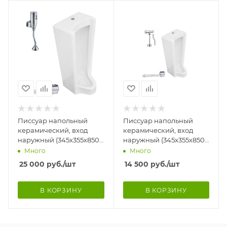
Писсуар напольный
Писсуар напольный
керамический, вход
керамический, вход
наружный (345х355х850)
наружный (345х355х850)
в комплекте с
в комплекте с краном и
Много
Много
СЕНСОРОМ и сифоном
сифоном
25 000
руб.
/шт
14 500
руб.
/шт
В КОРЗИНУ
В КОРЗИНУ