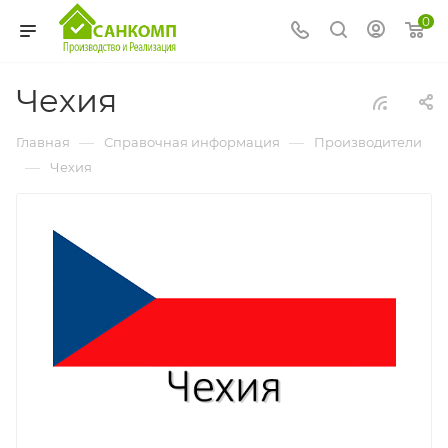
0
Чехия
—
—
Главная
Справочная информация
Производители
—
Чехия