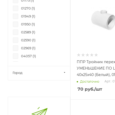
01175 (
1
)
01270 (
1
)
01949 (
1
)
01950 (
1
)
02589 (
1
)
02590 (
1
)
02969 (
1
)
04057 (
1
)
ППР Тройник пере
04058 (
1
)
УМЕНЬШЕНИЕ ПО 
0453 (
1
)
Город
40х25х40 (Белый), 0
0454 (
1
)
Арт.: 
Достаточно
0622 (
1
)
70
руб.
/шт
07368 (
1
)
07371 (
1
)
0841 (
1
)