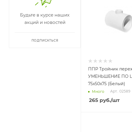
1376 (
1
)
Будьте в курсе наших
2070 (
1
)
акций и новостей
2071 (
1
)
2072 (
1
)
ПОДПИСАТЬСЯ
2073 (
1
)
2074 (
1
)
7090 (
1
)
ППР Тройник пере
7091 (
1
)
УМЕНЬШЕНИЕ ПО 
9830 (
1
)
75х50х75 (Белый)
Арт.: 02589
Много
265
руб.
/шт