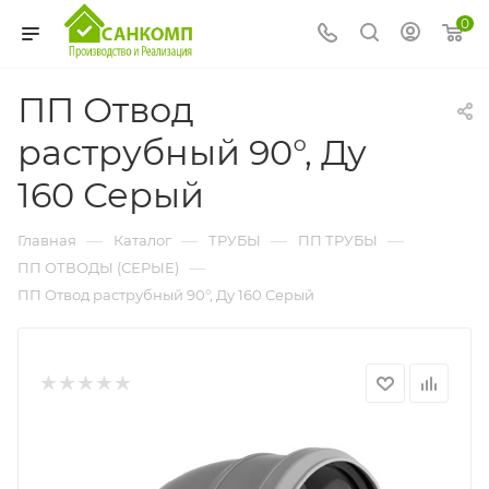
0
ПП Отвод
раструбный 90°, Ду
160 Серый
—
—
—
—
Главная
Каталог
ТРУБЫ
ПП ТРУБЫ
—
ПП ОТВОДЫ (СЕРЫЕ)
ПП Отвод раструбный 90°, Ду 160 Серый