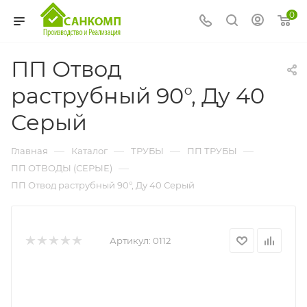
0
ПП Отвод
раструбный 90°, Ду 40
Серый
—
—
—
—
Главная
Каталог
ТРУБЫ
ПП ТРУБЫ
—
ПП ОТВОДЫ (СЕРЫЕ)
ПП Отвод раструбный 90°, Ду 40 Серый
Артикул:
0112