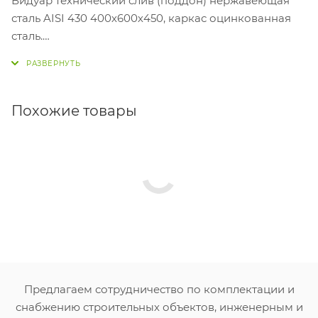
Видуар технический слив (поддон) нержавеющая
сталь AISI 430 400х600х450, каркас оцинкованная
сталь.
Предназначен для слива грязной воды,
ополаскивания детских горшков, медицинских
суден, а также технического инвентаря. Он может
устанавливаться не только в санитарных комнатах
Похожие товары
различных медицинских и детских дошкольных
учреждений, но и в технических помещениях
общественных зданий и сооружений.
Предлагаем сотрудничество по комплектации и
снабжению строительных объектов, инженерным и