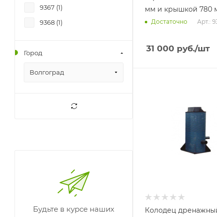
9367 (
1
)
мм и крышкой 780 
Арт.: 
Достаточно
9368 (
1
)
31 000
руб.
/шт
Город
Волгоград
Будьте в курсе наших
Колодец дренажны