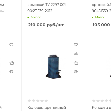
мм
крышкой.ТУ 2297-001-
крышкой.Т
90451539-2012
90451539-2
9367
Много
Мало
210 000
руб.
/шт
105 000
й
Колодец дренажный
Колодец 