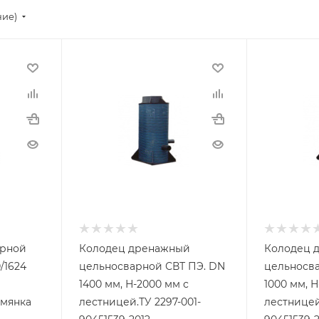
ние)
арной
Колодец дренажный
Колодец 
/1624
цельносварной СВТ ПЭ. DN
цельносва
1400 мм, Н-2000 мм с
1000 мм, Н
емянка
лестницей.ТУ 2297-001-
лестницей