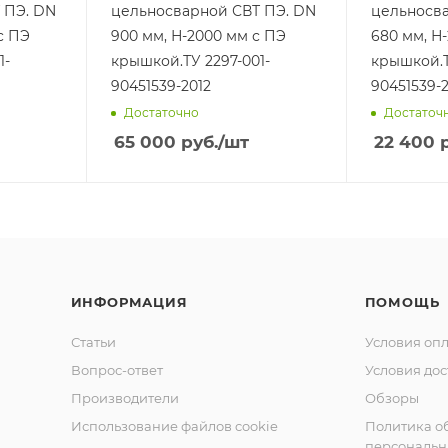
 ПЭ. DN
цельносварной СВТ ПЭ. DN
цельносва
с ПЭ
900 мм, Н-2000 мм с ПЭ
680 мм, Н
1-
крышкой.ТУ 2297-001-
крышкой.Т
90451539-2012
90451539-2
Достаточно
Достаточ
65 000
руб.
/шт
22 400
р
ИНФОРМАЦИЯ
ПОМОЩЬ
Статьи
Условия оп
Вопрос-ответ
Условия дос
Производители
Обзоры
Использование файлов cookie
Политика о
персональн