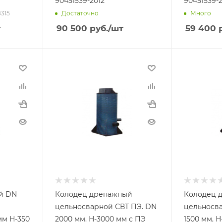
90451539-2012
90451539-2
8315
Достаточно
Много
т
90 500
руб.
/шт
59 400
р
й DN
Колодец дренажный
Колодец 
цельносварной СВТ ПЭ. DN
цельносва
2000 мм, Н-3000 мм с ПЭ
1500 мм, Н