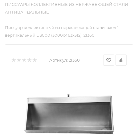
ПИССУАРЫ КОЛЛЕКТИВНЫЕ ИЗ НЕРЖАВЕЮЩЕЙ СТАЛИ
АНТИВАНДАЛЬНЫЕ
—
Писсуар коллективный из нержавеющей стали, вход 1
вертикальный L 3000 (3000х463х312), 21360
Артикул:
21360