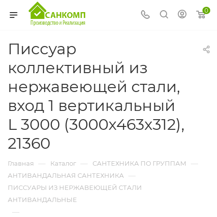
0
Писсуар
коллективный из
нержавеющей стали,
вход 1 вертикальный
L 3000 (3000х463х312),
21360
—
—
—
Главная
Каталог
САНТЕХНИКА ПО ГРУППАМ
—
АНТИВАНДАЛЬНАЯ САНТЕХНИКА
ПИССУАРЫ ИЗ НЕРЖАВЕЮЩЕЙ СТАЛИ
АНТИВАНДАЛЬНЫЕ
—