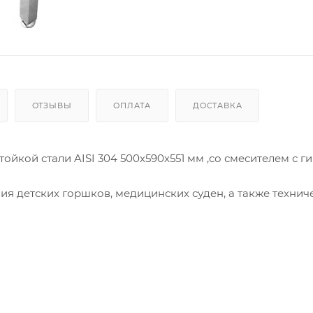
ОТЗЫВЫ
ОПЛАТА
ДОСТАВКА
йкой стали AISI 304 500х590х551 мм ,со смесителем с г
ия детских горшков, медицинских суден, а также технич
санитарных комнатах различных медицинских и детских
ениях общественных зданий и сооружений.