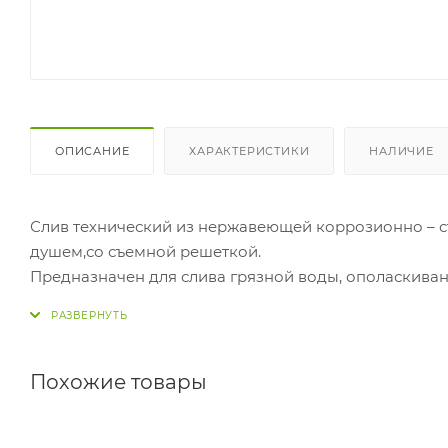
ОПИСАНИЕ
ХАРАКТЕРИСТИКИ
НАЛИЧИЕ
Слив технический из нержавеющей коррозионно – сто
душем,со съемной решеткой.
Предназначен для слива грязной воды, ополаскиван
инвентаря. Он может устанавливаться не только в 
дошкольных учреждений, но и в технических помещ
Похожие товары