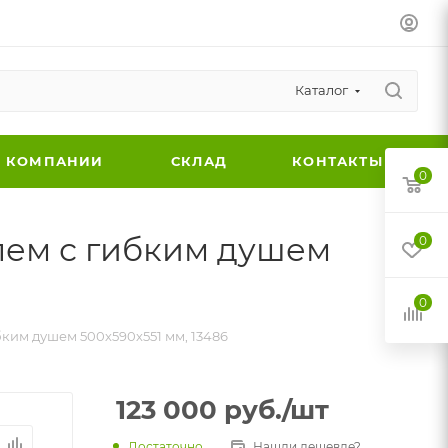
Каталог
 КОМПАНИИ
СКЛАД
КОНТАКТЫ
0
лем с гибким душем
0
0
ким душем 500х590х551 мм, 13486
123 000
руб.
/шт
Достаточно
Нашли дешевле?