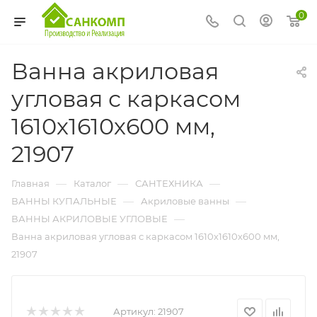
0
Ванна акриловая
угловая с каркасом
1610х1610х600 мм,
21907
—
—
—
Главная
Каталог
САНТЕХНИКА
—
—
ВАННЫ КУПАЛЬНЫЕ
Акриловые ванны
—
ВАННЫ АКРИЛОВЫЕ УГЛОВЫЕ
Ванна акриловая угловая с каркасом 1610х1610х600 мм,
21907
Артикул:
21907