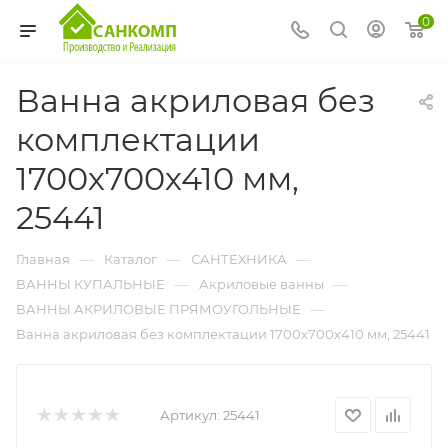
0
Ванна акриловая без
комплектации
1700х700х410 мм,
25441
—
—
—
Главная
Каталог
САНТЕХНИКА
—
—
ВАННЫ КУПАЛЬНЫЕ
Акриловые ванны
—
ВАННЫ АКРИЛОВЫЕ ПРЯМОУГОЛЬНЫЕ
Ванна акриловая без комплектации 1700х700х410 мм, 25441
Артикул:
25441