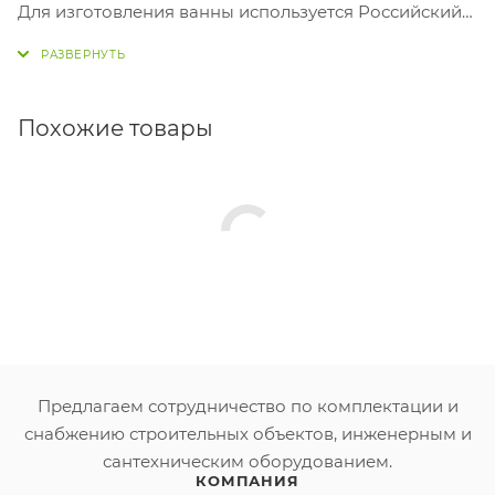
Для изготовления ванны используется Российский
лист АБС/ПММА (сантехнический акрил)
Толщина листа 4 мм.,
толщина армирующего слоя (стекловолокно+смола)
до 6 мм.
Похожие товары
На дне ванны идёт закладная — цельное ДСП.
Выдерживает нагрузку до 500 кг.
В комлект ванны входит: ванна.
Дополнительно может комплектовать: экран к
ванне, ножки.
Гарантия 10 лет!
Предлагаем сотрудничество по комплектации и
снабжению строительных объектов, инженерным и
сантехническим оборудованием.
КОМПАНИЯ