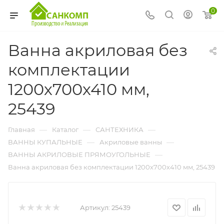
0
Ванна акриловая без
комплектации
1200х700х410 мм,
25439
—
—
—
Главная
Каталог
САНТЕХНИКА
—
—
ВАННЫ КУПАЛЬНЫЕ
Акриловые ванны
—
ВАННЫ АКРИЛОВЫЕ ПРЯМОУГОЛЬНЫЕ
Ванна акриловая без комплектации 1200х700х410 мм, 25439
Артикул:
25439