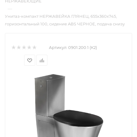
НЕРЖАВЕЮЩИЕ
—
Унитаз-компакт НЕРЖАВЕЙКА ГЛЯНЕЦ, 655х360х745,
горизонтальный 100, сидение ABS ЧЕРНОЕ, подача снизу
Артикул:
0901.200.1 (К2)