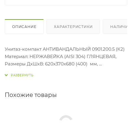
ОПИСАНИЕ
ХАРАКТЕРИСТИКИ
НАЛИЧИЕ
Унитаз-компакт АНТИВАНДАЛЬНЫЙ 0901.200.5 (К2)
Материал: НЕРЖАВЕЙКА (AISI 304) ГЛЯНЦЕВАЯ,
Размеры ДхШхВ: 620х370х680 (400) мм,
Подача воды: снизу 3/8" наружная резьба
Арматура 2 режима,
Выпуск: горизонтальный ø 100,
Сидение ABS-пластик ЧЕРНОЕ
Похожие товары