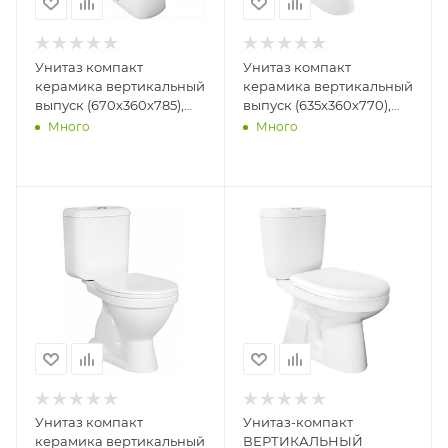
Унитаз компакт
Унитаз компакт
керамика вертикальный
керамика вертикальный
выпуск (670х360х785),
выпуск (635х360х770),
комплектация Люкс,
комплектация Комфорт,
Много
Много
цвет Белый
0201.002.3 (К)
Унитаз компакт
Унитаз-компакт
керамика вертикальный
ВЕРТИКАЛЬНЫЙ