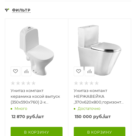
ФИЛЬТР
Унитаз компакт
Унитаз-компакт
керамика косой выпуск
НЕРЖАВЕЙКА
(350х590х760) 2-х
,370х620х800,горизонтальны
режимная арматура,
100,сидение
Много
Достаточно
сидение ПП Микролифт,
НЕРЖАВЕЙКА,подача
12 870
руб.
/шт
150 000
руб.
/шт
796
снизу, 795
В КОРЗИНУ
В КОРЗИНУ