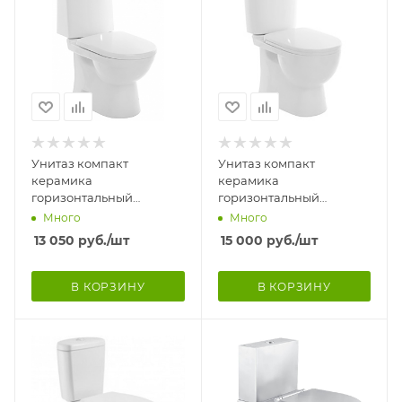
Унитаз компакт
Унитаз компакт
керамика
керамика
горизонтальный
горизонтальный
(универсальный) выпуск
(универсальный) выпуск
Много
Много
(630×345×755)
(630x345x755) Антивс
13 050
руб.
/шт
15 000
руб.
/шт
Комплектация Люкс
Комплектация К+
В КОРЗИНУ
В КОРЗИНУ