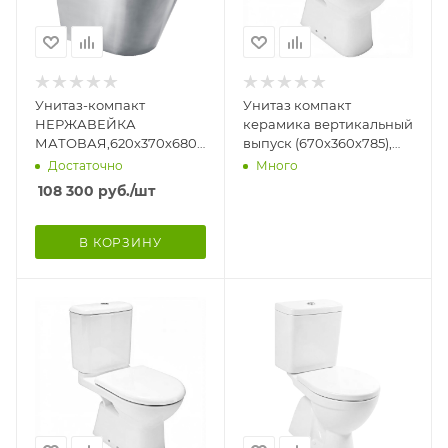
Унитаз-компакт
Унитаз компакт
НЕРЖАВЕЙКА
керамика вертикальный
МАТОВАЯ,620х370х680,ВЕРТИКАЛЬНЫЙ
выпуск (670х360х785),
100, сидение
комплектация Комфорт,
Достаточно
Много
дюропласт,подача снизу,
цвет Белый
108 300
руб.
/шт
938
В КОРЗИНУ