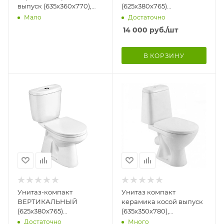
выпуск (635х360х770),
(625х380х765)
комплектация Комфорт,
ВОРОНКООБРАЗНЫЙ,
Мало
Достаточно
0201.002.2
подводка СНИЗУ, 2
14 000
руб.
/шт
режим, А/Б Микролифт
БС
В КОРЗИНУ
Унитаз-компакт
Унитаз компакт
ВЕРТИКАЛЬНЫЙ
керамика косой выпуск
(625х380х765)
(635х350х780),
ВОРОНКООБРАЗНЫЙ,
комплектация Комфорт,
Достаточно
Много