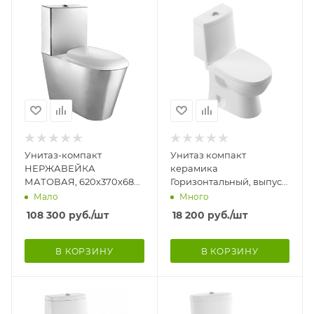
Унитаз-компакт
Унитаз компакт
НЕРЖАВЕЙКА
керамика
МАТОВАЯ, 620х370х680,
Горизонтальный, выпуск
горизонтальный 100,
Универсальный
Мало
Много
сидение дюропласт,
(648х360х770) Сидение
108 300
руб.
/шт
18 200
руб.
/шт
подача снизу
Микролифт ДП, 679
В КОРЗИНУ
В КОРЗИНУ