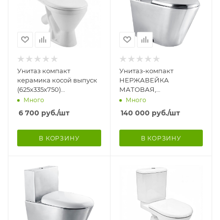
Унитаз компакт
Унитаз-компакт
керамика косой выпуск
НЕРЖАВЕЙКА
(625х335х750)
МАТОВАЯ,
Комплектация Эконом,
620х370х680,ВЕРТИКАЛЬНЫ
Много
Много
цвет Белый
100,сидение
6 700
руб.
/шт
140 000
руб.
/шт
НЕРЖАВЕЙКА,подача
снизу, 939
В КОРЗИНУ
В КОРЗИНУ