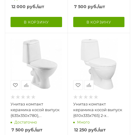
подводка СНИЗУ, 2
цвет Белый
12 000
руб.
/шт
7 500
руб.
/шт
режима, АНТИБАК
В КОРЗИНУ
В КОРЗИНУ
Унитаз компакт
Унитаз компакт
керамика косой выпуск
керамика косой выпуск
(635х350х780),
(610х335х765) 2-х
комплектация Эконом,
режимная арматура,
Достаточно
Много
цвет Белый
сидение ДП Микролифт,
7 500
руб.
/шт
12 250
руб.
/шт
820