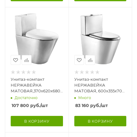
Унитаз-компакт
Унитаз-компакт
НЕРЖАВЕЙКА
НЕРЖАВЕЙКА
МАТОВАЯ,370х620х680,горизонтальный
МАТОВАЯ, 600х355х700,
100,сидение
горизонтальный 100,
Достаточно
Много
дюропласт,подача снизу,
сидение НЕРЖАВЕЙКА,
107 800
руб.
/шт
83 160
руб.
/шт
794
подача снизу
В КОРЗИНУ
В КОРЗИНУ