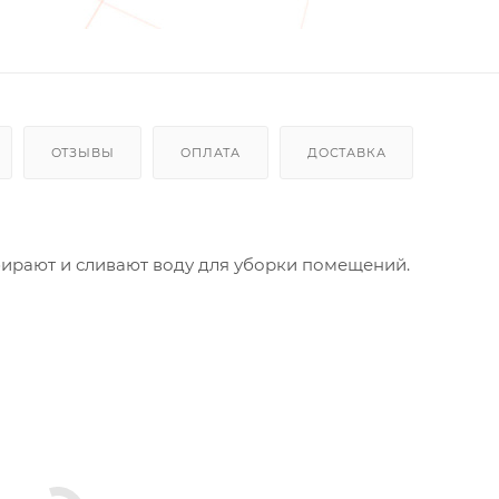
ОТЗЫВЫ
ОПЛАТА
ДОСТАВКА
бирают и сливают воду для уборки помещений.
из нержавейки (Мойки из металла, нержавейки коррозир
 в себе хлор, соляную кислоту) Эстетичный внешний
ы и отслоения краски.