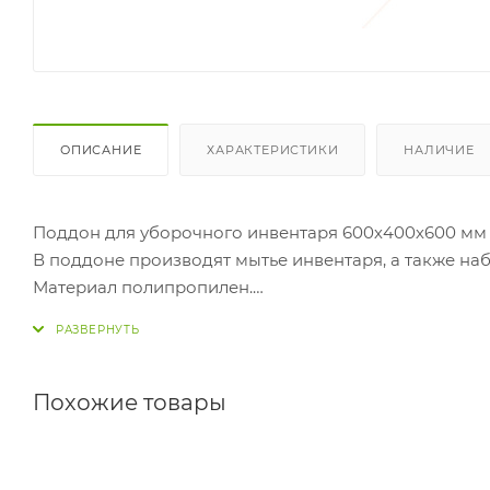
ОПИСАНИЕ
ХАРАКТЕРИСТИКИ
НАЛИЧИЕ
Поддон для уборочного инвентаря 600х400х600 мм
В поддоне производят мытье инвентаря, а также на
Материал полипропилен.
Основные преимущества полипропилена.
Исключено появление коррозии в отличие от моек 
применении дезинфицирующих составов содержащих
вид.Тишина при использовании.
Похожие товары
Материал прочный, ударостойкий, не возможны скол