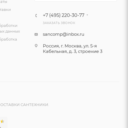
латы
тавки
+7 (495) 220-30-77
ЗАКАЗАТЬ ЗВОНОК
бработки
ых данных
sancomp@inbox.ru
бработка
Россия, г. Москва, ул. 5-я
Кабельная, д. 3, строение 3
ОСТАВКИ САНТЕХНИКИ.