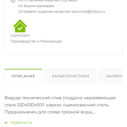
Изготовление изделий под заказ
по Вашим размерам
Отправить изделие на расчет sancomp@inbox.ru
САНКОМП
Производство и Реализация
ОПИСАНИЕ
ХАРАКТЕРИСТИКИ
НАЛИЧИЕ
Видуар технический слив (поддон) нержавеющая
сталь 530х530х500 ,каркас оцинкованная сталь.
Предназначен для слива грязной воды,
ополаскивания детских горшков, медицинских
суден, а также технического инвентаря. Он может