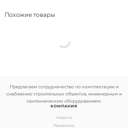
устанавливаться не только в санитарных комнатах
различных медицинских и детских дошкольных
Похожие товары
учреждений, но и в технических помещениях
общественных зданий и сооружений.
Предлагаем сотрудничество по комплектации и
снабжению строительных объектов, инженерным и
сантехническим оборудованием.
КОМПАНИЯ
Новости
Реквизиты