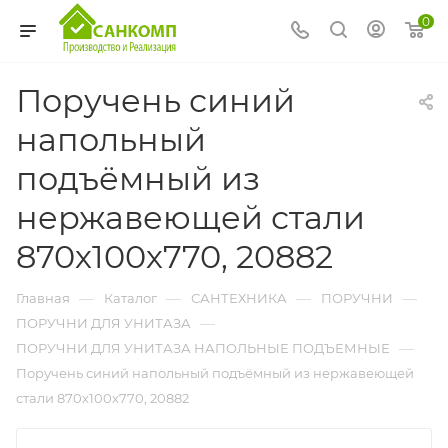
0
Поручень синий
напольный
подъёмный из
нержавеющей стали
870х100х770, 20882
—
—
—
—
Главная
Каталог
САНТЕХНИКА
ПОРУЧНИ
—
ПОРУЧНИ ДЛЯ УНИТАЗА
—
ПОРУЧНИ ДЛЯ УНИТАЗА НАПОЛЬНЫЕ ПОДЪЕМНЫЕ
Поручень синий напольный подъёмный из нержавеющей
стали 870х100х770, 20882