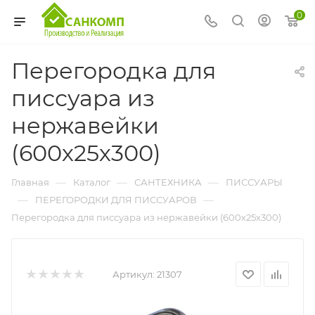
0
Перегородка для
писсуара из
нержавейки
(600х25х300)
—
—
—
Главная
Каталог
САНТЕХНИКА
ПИССУАРЫ
—
—
ПЕРЕГОРОДКИ ДЛЯ ПИССУАРОВ
Перегородка для писсуара из нержавейки (600х25х300)
Артикул:
21307