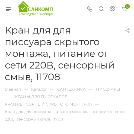
0
Кран для для
писсуара скрытого
монтажа, питание от
сети 220В, сенсорный
смыв, 11708
—
—
—
Главная
Каталог
САНТЕХНИКА
ПИССУАРЫ
—
—
КРАНЫ ДЛЯ ПИССУАРОВ
—
КРАН СЕНСОРНЫЙ СКРЫТОГО МОНТАЖА
Кран для для писсуара скрытого монтажа, питание от сети
220В, сенсорный смыв, 11708