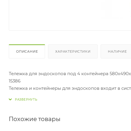
ОПИСАНИЕ
ХАРАКТЕРИСТИКИ
НАЛИЧИЕ
Тележка для эндоскопов под 4 контейнера 580х490х
15386
Тележка и контейнеры для эндоскопов входит в сис
транспортировки и временного хранения эндоскопо
Тележка для транспортировки эндоскопов выполнен
Тележка снабжена 4 колесами с блокировкой враще
Вес тележки без контейнеров 8 кг.
Похожие товары
Тележка выдерживает нагрузку до 40 кг