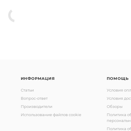
ля подключения к рассекателю чаши
ОЛНИТЕЛЬНЫМ ОТВОДОМ)
70 мм
0
ИНФОРМАЦИЯ
ПОМОЩЬ
Статьи
Условия оп
Вопрос-ответ
Условия дос
Производители
Обзоры
Использование файлов cookie
Политика о
персональн
Политика о