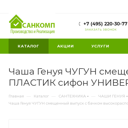
+7 (495) 220-30-77
ЗАКАЗАТЬ ЗВОНОК
КАТАЛОГ
АКЦИИ
УСЛУГИ
Чаша Генуя ЧУГУН смещ
ПЛАСТИК сифон УНИВЕР
—
—
—
Главная
Каталог
САНТЕХНИКА
ЧАШИ ГЕНУЯ
Чаша Генуя ЧУГУН смещенный выпуск с бачком высокора