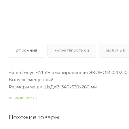
ОПИСАНИЕ
ХАРАКТЕРИСТИКИ
НАЛИЧИЕ
Чаша Генуя ЧУГУН эмалированная ЭКОНОМ 0202.10.
Выпуск смещенный
Размеры чаши ШхДхВ: 340х530х260 мм
ВЫСОТА ЧАШИ С СИФОНОМ (от низа сифона до верх
Система смыва:
Бачок высокорасоложенный ПЛАСТИК 0223.303.2
Похожие товары
Размеры бачка ДхШхВ: 127х442х390 мм