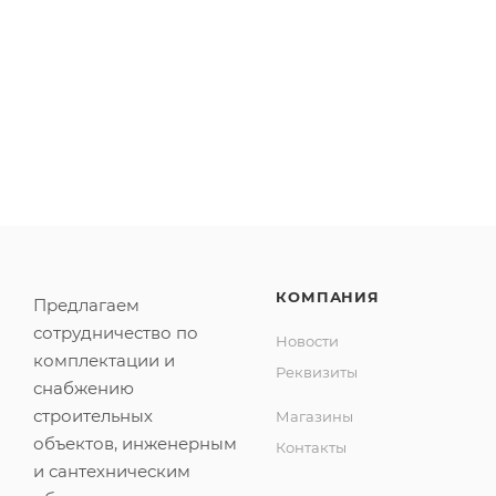
Подвод воды: Сбоку, наружная резьба Ду 15 (G1/2")
Управление сливом: Веревочка с ручкой
Объем слива: 6 литров
Труба бачка: полипропилен Ду 32, БЕЛАЯ переход д
Рассекатель для чаши 0202.80.1
Сифон для чаши Генуя КОСОЙ 0222.511.4 (С ДОП
Размеры горизонтального сифона ДхШхВ: 190х390х3
Подключение к канализации УНИВЕРСАЛЬНОЕ Ду 11
КОМПАНИЯ
Предлагаем
сотрудничество по
Новости
комплектации и
Реквизиты
снабжению
строительных
Магазины
объектов, инженерным
Контакты
и сантехническим