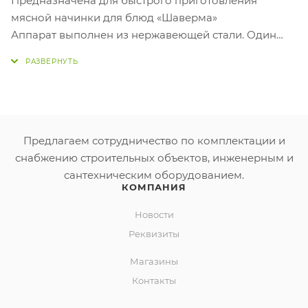
Предназначена для быстрого приготовления
мясной начинки для блюд «Шаверма»
Аппарат выполнен из нержавеющей стали. Один
вертикальный вертел, 2 ТЭНа. Производительность
за одну загрузку: 20 кг. Установка оборудована
ручным приводом. Внизу на корпусе установлен
герметичный поддон, для стекания жира и сбора
отрезанных кусочков мяса. Изделие установлено на
регулируемые опоры.
Предлагаем сотрудничество по комплектации и
Мощность: 6 кВт
снабжению строительных объектов, инженерным и
Напряжение: 220 В
сантехническим оборудованием.
КОМПАНИЯ
Вес: 22 кг
Новости
Дополнительные характеристики:
Реквизиты
Один вертикальный вертел.
Количество горизонтальных шампуров: 8 шт
Магазины
3 ТЭНа
Контакты
Частота вращения вала электродвигателя: 2.5 об/