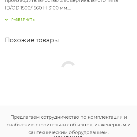
производительностью 5л/с вертикального типа
ID/OD 1500/1560 Н-3100 мм.
В комплекте: горловина ID/OD 700/760 h-1500 мм (1
шт), люк полимерный тип «Л»(1 шт).
В комплект не входит: сигнализатор уровня жира
масла с датчиком и кабелем 20 м.
Похожие товары
Предлагаем сотрудничество по комплектации и
снабжению строительных объектов, инженерным и
сантехническим оборудованием.