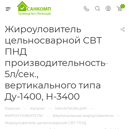
0
Жироуловитель
цельносварной СВТ
ПНД
производительностью
5л/сек.,
вертикального типа
Ду-1400, Н-3400
—
—
—
Главная
Каталог
КАНАЛИЗАЦИЯ
—
—
ЖИРОУЛОВИТЕЛИ
Вертикальные жироуловители
Жироуловитель цельносварной СВТ ПНД