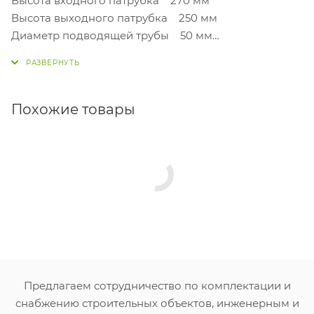
Высота входного патрубка 270 мм
Высота выходного патрубка 250 мм
Диаметр подводящей трубы 50 мм
Диаметр отводящей трубы 50 мм
Производительность 1,0 м3/час
Пиковый сброс 80 л
Вес изделия 14 кг
Похожие товары
Соответствие стандартам ГОСТ Р 50763-95 и
СНиП 2.04.01-85
Температура эксплуатации от 1 °С до 80 °С
Гарантия 2 года
Предлагаем сотрудничество по комплектации и
снабжению строительных объектов, инженерным и