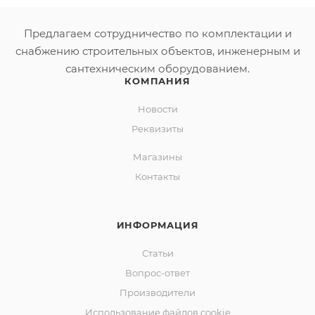
Традиционная форма позволяет значительно
упростить монтаж данной модели. Такую ванну
Предлагаем сотрудничество по комплектации и
можно установить вдоль стены, в угол или
снабжению строительных объектов, инженерным и
специальную нишу. Безопасность во время купания
сантехническим оборудованием.
обеспечивает особое рельефное покрытие дна с
КОМПАНИЯ
современной системой Non-slip, которая
Новости
препятствует скольжению.
Реквизиты
Магазины
Контакты
ИНФОРМАЦИЯ
Статьи
Вопрос-ответ
Производители
Использование файлов cookie