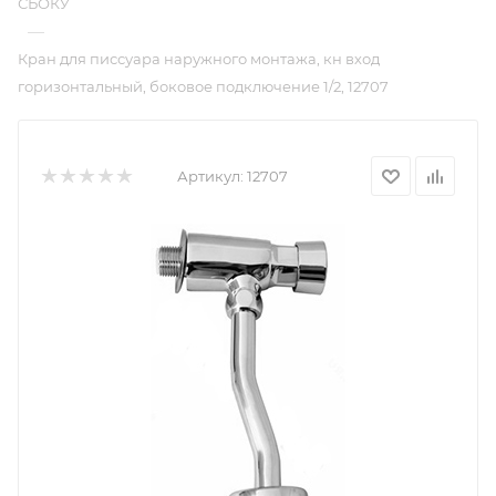
СБОКУ
—
Кран для писсуара наружного монтажа, кн вход
горизонтальный, боковое подключение 1/2, 12707
Артикул:
12707